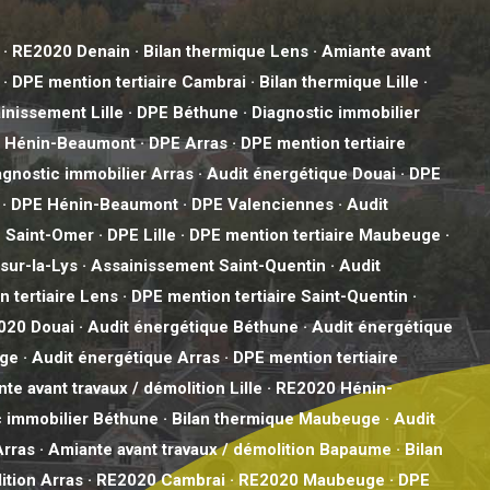
·
RE2020 Denain
·
Bilan thermique Lens
·
Amiante avant
·
DPE mention tertiaire Cambrai
·
Bilan thermique Lille
·
inissement Lille
·
DPE Béthune
·
Diagnostic immobilier
re Hénin-Beaumont
·
DPE Arras
·
DPE mention tertiaire
agnostic immobilier Arras
·
Audit énergétique Douai
·
DPE
·
DPE Hénin-Beaumont
·
DPE Valenciennes
·
Audit
 Saint-Omer
·
DPE Lille
·
DPE mention tertiaire Maubeuge
·
-sur-la-Lys
·
Assainissement Saint-Quentin
·
Audit
 tertiaire Lens
·
DPE mention tertiaire Saint-Quentin
·
020 Douai
·
Audit énergétique Béthune
·
Audit énergétique
uge
·
Audit énergétique Arras
·
DPE mention tertiaire
te avant travaux / démolition Lille
·
RE2020 Hénin-
c immobilier Béthune
·
Bilan thermique Maubeuge
·
Audit
rras
·
Amiante avant travaux / démolition Bapaume
·
Bilan
ition Arras
·
RE2020 Cambrai
·
RE2020 Maubeuge
·
DPE