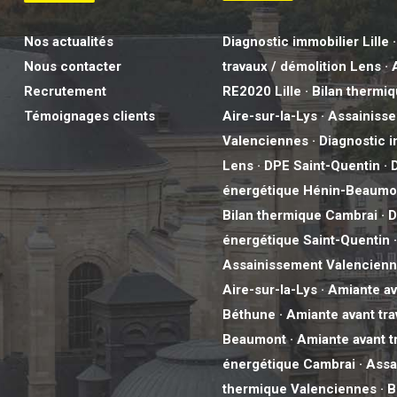
Nos actualités
Diagnostic immobilier Lille
Nous contacter
travaux / démolition Lens
·
Recrutement
RE2020 Lille
·
Bilan thermi
Témoignages clients
Aire-sur-la-Lys
·
Assainiss
Valenciennes
·
Diagnostic 
Lens
·
DPE Saint-Quentin
·
énergétique Hénin-Beaumo
Bilan thermique Cambrai
·
D
énergétique Saint-Quentin
Assainissement Valencien
Aire-sur-la-Lys
·
Amiante av
Béthune
·
Amiante avant tra
Beaumont
·
Amiante avant t
énergétique Cambrai
·
Assa
thermique Valenciennes
·
B