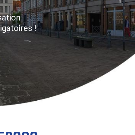
sation
gatoires !