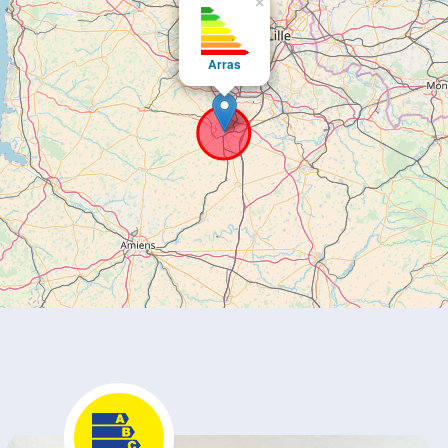
×
Arras