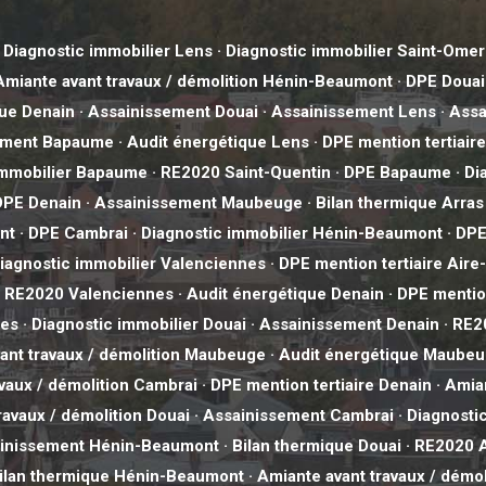
·
Diagnostic immobilier Lens
·
Diagnostic immobilier Saint-Omer
Amiante avant travaux / démolition Hénin-Beaumont
·
DPE Douai
que Denain
·
Assainissement Douai
·
Assainissement Lens
·
Assa
ement Bapaume
·
Audit énergétique Lens
·
DPE mention tertiai
immobilier Bapaume
·
RE2020 Saint-Quentin
·
DPE Bapaume
·
Di
DPE Denain
·
Assainissement Maubeuge
·
Bilan thermique Arras
nt
·
DPE Cambrai
·
Diagnostic immobilier Hénin-Beaumont
·
DPE
iagnostic immobilier Valenciennes
·
DPE mention tertiaire Aire
·
RE2020 Valenciennes
·
Audit énergétique Denain
·
DPE mention
nes
·
Diagnostic immobilier Douai
·
Assainissement Denain
·
RE2
ant travaux / démolition Maubeuge
·
Audit énergétique Maube
vaux / démolition Cambrai
·
DPE mention tertiaire Denain
·
Amian
ravaux / démolition Douai
·
Assainissement Cambrai
·
Diagnosti
inissement Hénin-Beaumont
·
Bilan thermique Douai
·
RE2020 A
ilan thermique Hénin-Beaumont
·
Amiante avant travaux / démol