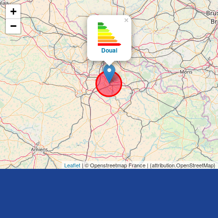
+
×
−
Douai
Leaflet
| © Openstreetmap France | {attribution.OpenStreetMap}