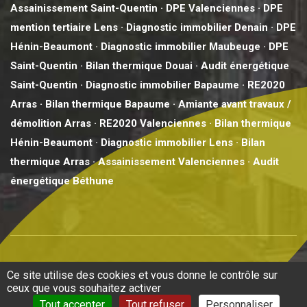
Assainissement Saint-Quentin
·
DPE Valenciennes
·
DPE
mention tertiaire Lens
·
Diagnostic immobilier Denain
·
DPE
Hénin-Beaumont
·
Diagnostic immobilier Maubeuge
·
DPE
Saint-Quentin
·
Bilan thermique Douai
·
Audit énergétique
Saint-Quentin
·
Diagnostic immobilier Bapaume
·
RE2020
Arras
·
Bilan thermique Bapaume
·
Amiante avant travaux /
démolition Arras
·
RE2020 Valenciennes
·
Bilan thermique
Hénin-Beaumont
·
Diagnostic immobilier Lens
·
Bilan
thermique Arras
·
Assainissement Valenciennes
·
Audit
énergétique Béthune
2025 © BCD2E -
Diagnostic immobilier Nord pas de Calais
Ce site utilise des cookies et vous donne le contrôle sur
Mentions légales
-
Politique de confidentialité Denain
-
Politique
ceux que vous souhaitez activer
de confidentialité Henin Beaumont
-
Politique de confidentialité
Tout accepter
Tout refuser
Personnaliser